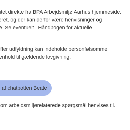
et direkte fra BPA Arbejdsmiljø Aarhus hjemmeside.
teret, og der kan derfor være henvisninger og
e. Se eventuelt i Håndbogen for aktuelle
ter udfyldning kan indeholde personfølsomme
enhold til gældende lovgivning.
 af chatbotten Beate
n om arbejdsmiljørelaterede spørgsmål henvises til.