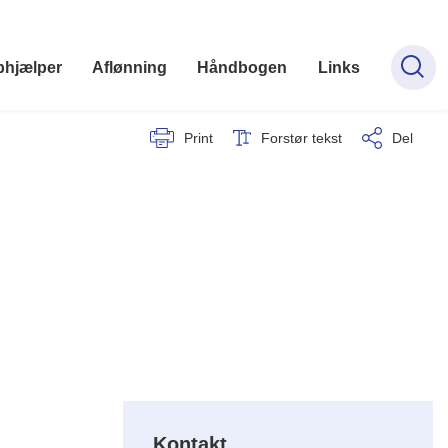
phjælper
Aflønning
Håndbogen
Links
Print
Forstør tekst
Del
Kontakt