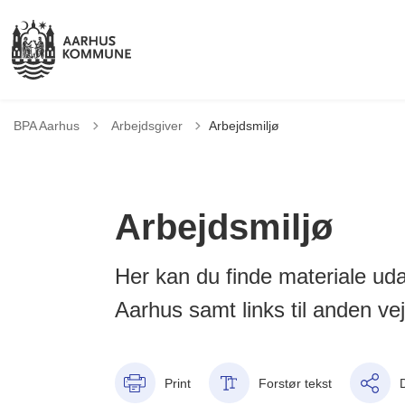
Tilbage til
BPA Aarhus
Arbejdsgiver
Arbejdsmiljø
Arbejdsmiljø
Her kan du finde materiale uda
Aarhus samt links til anden vej
Print
Forstør tekst