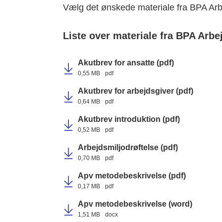
Vælg det ønskede materiale fra
BPA Arb
Liste over materiale fra BPA Arbe
Akutbrev for ansatte (pdf)
0,55 MB
pdf
Akutbrev for arbejdsgiver (pdf)
0,64 MB
pdf
Akutbrev introduktion (pdf)
0,52 MB
pdf
Arbejdsmiljodrøftelse (pdf)
0,70 MB
pdf
Apv metodebeskrivelse (pdf)
0,17 MB
pdf
Apv metodebeskrivelse (word)
1,51 MB
docx