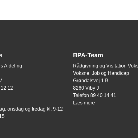
e
BPA-Team
s Afdeling
Rådgivning og Visitation Vok
Voksne, Job og Handicap
V
Grøndalsvej 1 B
 12 12
8260 Viby J
Telefon 89 40 14 41
Læs mere
ag, onsdag og fredag kl. 9-12
-15