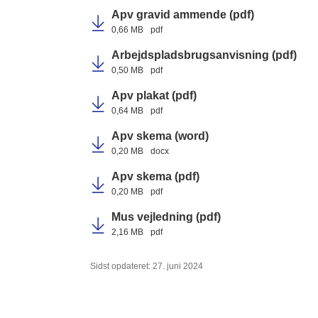
Apv gravid ammende (pdf)
0,66 MB
pdf
Arbejdspladsbrugsanvisning (pdf)
0,50 MB
pdf
Apv plakat (pdf)
0,64 MB
pdf
Apv skema (word)
0,20 MB
docx
Apv skema (pdf)
0,20 MB
pdf
Mus vejledning (pdf)
2,16 MB
pdf
Sidst opdateret: 27. juni 2024