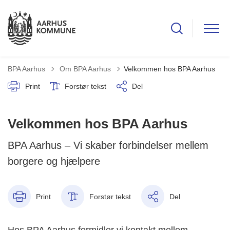
Tilbage til
BPA Aarhus
Om BPA Aarhus
Velkommen hos BPA Aarhus
Print
Forstør tekst
Del
Velkommen hos BPA Aarhus
BPA Aarhus – Vi skaber forbindelser mellem
borgere og hjælpere
Print
Forstør tekst
Del