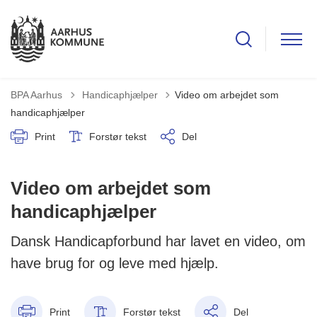
Tilbage til
BPA Aarhus
Handicaphjælper
Video om arbejdet som
handicaphjælper
Print
Forstør tekst
Del
Video om arbejdet som
handicaphjælper
Dansk Handicapforbund har lavet en video, om
have brug for og leve med hjælp.
Print
Forstør tekst
Del